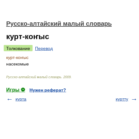
Русско-алтайский малый словарь
курт-коҥыс
Толкование
Перевод
курт-коҥыс
насекомые
Русско-алтайский малый словарь
.
2009
.
Игры ⚽
Нужен реферат?
курта
куртту