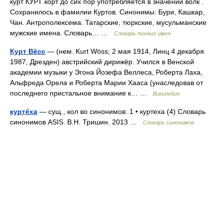
курт КУРТ корт до сих пор употребляется в значении волк .
Сохранилось в фамилии Куртов. Синонимы: Бури, Кашкар,
Чан. Антрополексема. Татарские, тюркские, мусульманские
мужские имена. Словарь… …
Словарь личных имен
Курт Вёсс
— (нем. Kurt Wöss; 2 мая 1914, Линц 4 декабря
1987, Дрезден) австрийский дирижёр. Учился в Венской
академии музыки у Эгона Йозефа Веллеса, Роберта Лаха,
Альфреда Орела и Роберта Марии Хааса (унаследовав от
последнего пристальное внимание к… …
Википедия
куртёха
— сущ., кол во синонимов: 1 • куртеха (4) Словарь
синонимов ASIS. В.Н. Тришин. 2013 …
Словарь синонимов