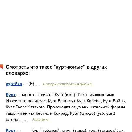
Смотреть что такое "курт-коҥыс" в других
словарях:
куртёха
— (Е) …
Словарь употребления буквы Ё
Курт
— может означать: Курт (имя) (Kurt) мужское имя.
Известные носители: Курт Воннегут, Курт Кобейн, Курт Вайль,
Курт Георг Кизингер. Происходит от уменьшительной формы
таких имён как Кёртис и Конрад. Курт (блюдо) (узб. qurt)
блюдо,… …
Википедия
Курт
— Курт (узбекск.), курут (тадж.), корт (татарск.), ак