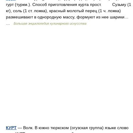
гурт (туркм.). Способ приготовления курта прост. Сузьму (1
кг), соль (1 ст. ложка), красный молотый перец (1 ч. ложка)
размешивают в однородную массу, формуют из нее шарики…
…
Большая энциклопедия кулинарного искусства
КУРТ
— Волк. В южно тюркском (огузская группа) языке слово